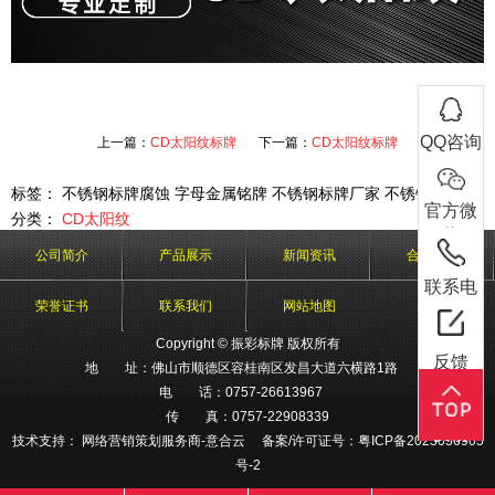
在线客服
QQ咨询
上一篇：
CD太阳纹标牌
下一篇：
CD太阳纹标牌
标签： 不锈钢标牌腐蚀 字母金属铭牌 不锈钢标牌厂家 不锈钢标牌
官方微
QQ咨询
分类：
CD太阳纹
信
公司简介
产品展示
新闻资讯
合作客户
官方微
联系电
信
荣誉证书
联系我们
网站地图
电话：
话
0757-26613967
微信扫一扫
Copyright © 振彩标牌 版权所有
联系电
反馈
地 址：佛山市顺德区容桂南区发昌大道六横路1路
话
电 话：0757-26613967
传 真：0757-22908339
反馈
手机：
技术支持：
网络营销策划服务商-意合云
备案/许可证号：
粤ICP备2023056905
13751517623
号-2